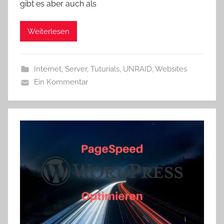
gibt es aber auch als
Weiterlesen
Internet
,
Server
,
Tuturials
,
UNRAID
,
Websites
Ein Kommentar