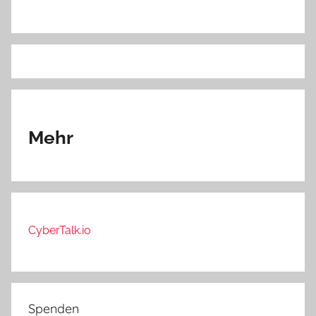
Mehr
CyberTalk.io
Spenden