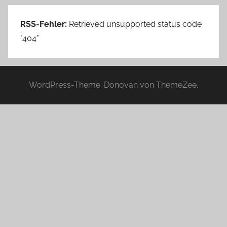
RSS-Fehler:
Retrieved unsupported status code
"404"
WordPress-Theme: Donovan von ThemeZee.