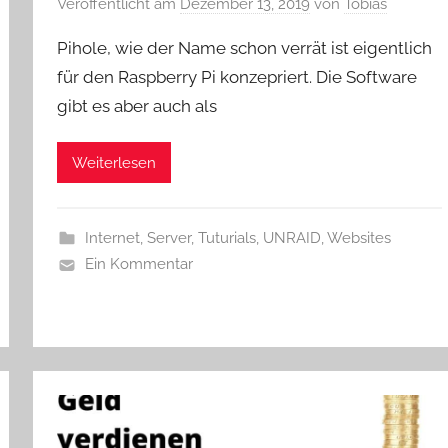
Veröffentlicht am
Dezember 13, 2019
von
Tobias
Pihole, wie der Name schon verrät ist eigentlich
für den Raspberry Pi konzepriert. Die Software
gibt es aber auch als
Weiterlesen
Internet
,
Server
,
Tuturials
,
UNRAID
,
Websites
Ein Kommentar