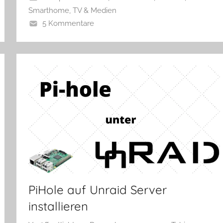
Smarthome
,
TV & Medien
5 Kommentare
PiHole auf Unraid Server
installieren