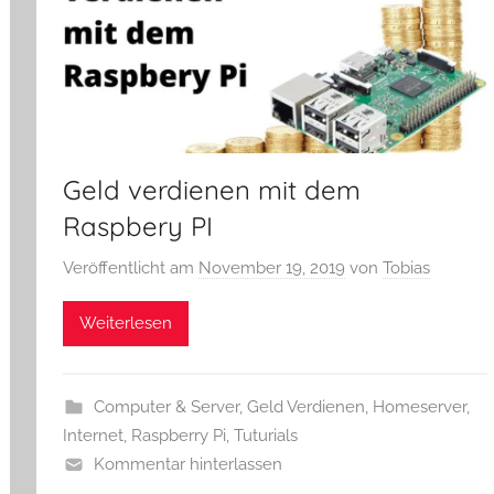
Geld verdienen mit dem
Raspbery PI
Veröffentlicht am
November 19, 2019
von
Tobias
Weiterlesen
Computer & Server
,
Geld Verdienen
,
Homeserver
,
Internet
,
Raspberry Pi
,
Tuturials
Kommentar hinterlassen