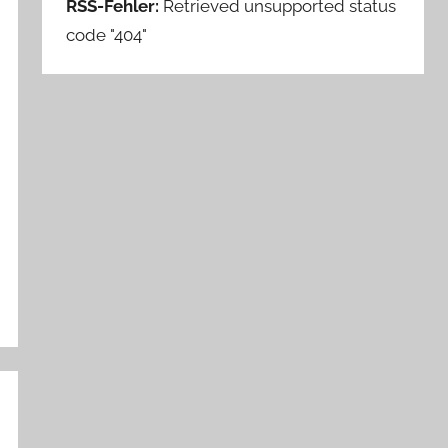
RSS-Fehler:
Retrieved unsupported status
code "404"