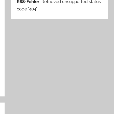
RSS-Fehler:
Retrieved unsupported status
code "404"