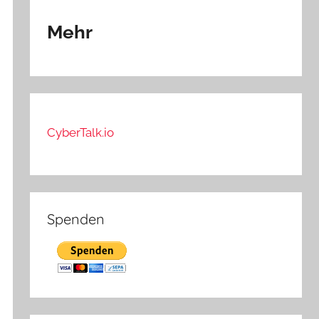
Mehr
CyberTalk.io
Spenden