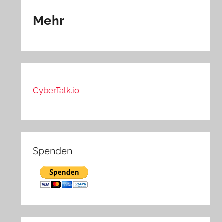
Mehr
CyberTalk.io
Spenden