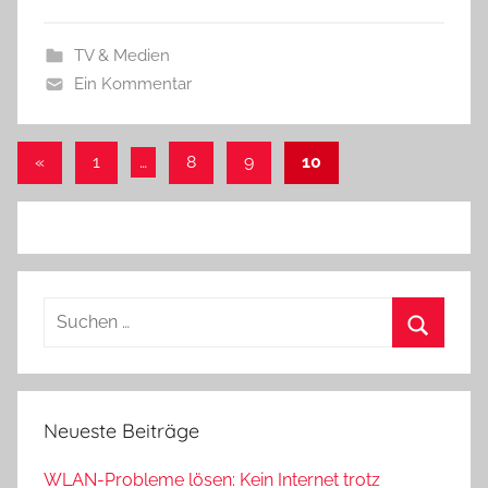
TV & Medien
Ein Kommentar
Seitennummerierung
Vorherige
«
1
…
8
9
10
Beiträge
der
Beiträge
Suchen
nach:
Suchen
Neueste Beiträge
WLAN-Probleme lösen: Kein Internet trotz