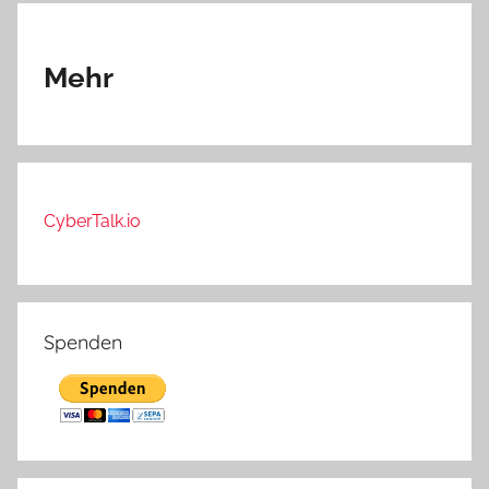
Mehr
CyberTalk.io
Spenden