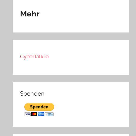
Mehr
CyberTalk.io
Spenden