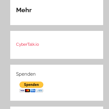
Mehr
CyberTalk.io
Spenden