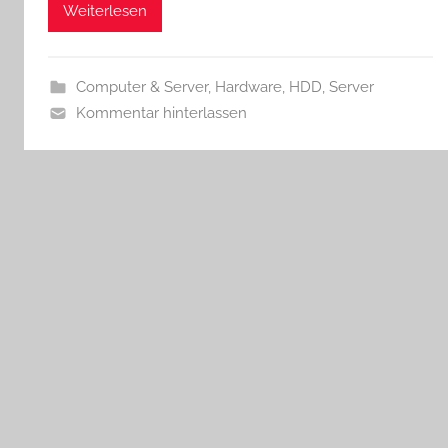
Weiterlesen
Computer & Server
,
Hardware
,
HDD
,
Server
Kommentar hinterlassen