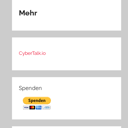
Mehr
CyberTalk.io
Spenden