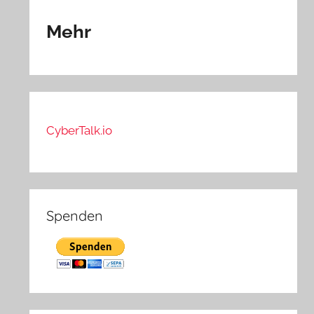
Mehr
CyberTalk.io
Spenden