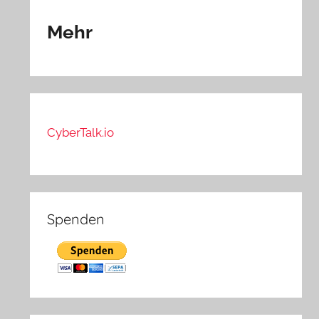
Mehr
CyberTalk.io
Spenden