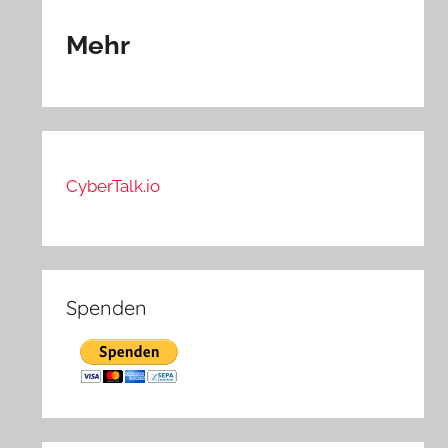
Mehr
CyberTalk.io
Spenden