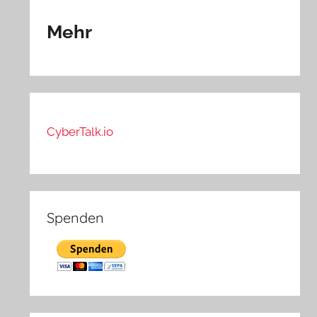
Mehr
CyberTalk.io
Spenden